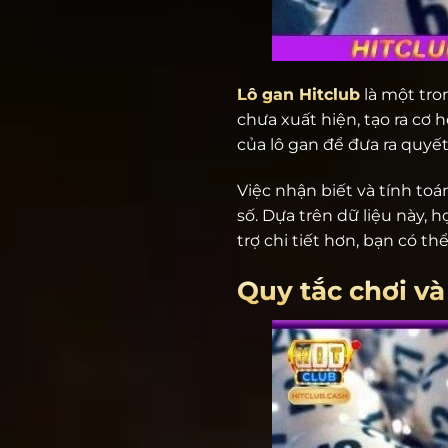
Lô gan Hitclub
là một tro
chưa xuất hiện, tạo ra cơ
của lô gan để đưa ra quyế
Việc nhận biết và tính toá
số. Dựa trên dữ liệu này,
trợ chi tiết hơn, bạn có th
Quy tắc chơi và