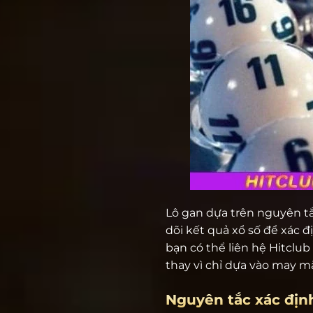
Lô gan dựa trên nguyên tắc
dõi kết quả xổ số để xác 
bạn có thể liên hệ Hitclub
thay vì chỉ dựa vào may m
Nguyên tắc xác định