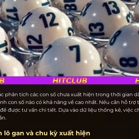
 phân tích các con số chưa xuất hiện trong thời gian dà
định con số nào có khả năng về cao nhất. Nếu cần hỗ trợ
 để được tư vấn chi tiết. Dựa vào dữ liệu thống kê, việc 
ắn.
 lô gan và chu kỳ xuất hiện