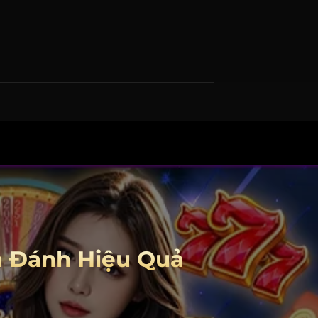
Và Đánh Hiệu Quả