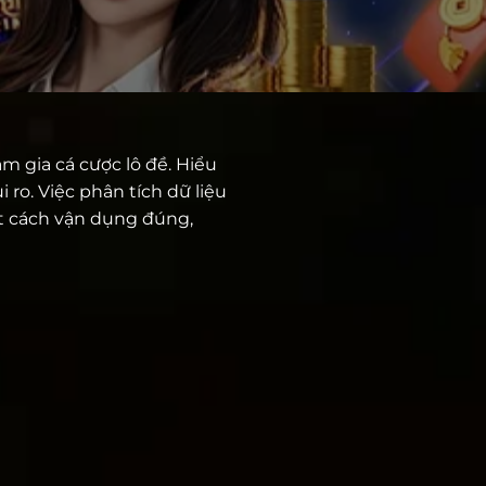
am gia cá cược lô đề. Hiểu
 ro. Việc phân tích dữ liệu
iết cách vận dụng đúng,