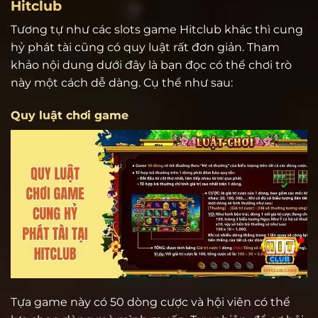
Hitclub
Tương tự như các slots game Hitclub khác thì cung
hỷ phát tài cũng có quy luật rất đơn giản. Tham
khảo nội dung dưới đây là bạn đọc có thể chơi trò
này một cách dễ dàng. Cụ thể như sau:
Quy luật chơi game
Tựa game này có 50 dòng cược và hội viên có thể