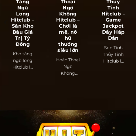
Tàng
Thoại
Thủy
Ngũ
Ngộ
Tinh
Long
Không
Hitclub –
Hitclub –
Hitclub –
Game
Săn Kho
Chơi là
Jackpot
Báu Giá
mê, nổ
Đầy Hấp
Trị Tỷ
hũ
Dẫn
Đồng
thưởng
Sơn Tinh
siêu lớn
Kho tàng
Thủy Tinh
Hoắc Thoại
ngũ long
Hitclub là
Ngộ
Hitclub là
một trong
Không
nổ hũ đổi
những trò
Hitclub
thưởng ăn
chơi
siêu phẩm
khách tại
Jackpot
nhất định
cổng
phổ biến
phải thử
game. [...]
tại [...]
khi đến với
cổng [...]