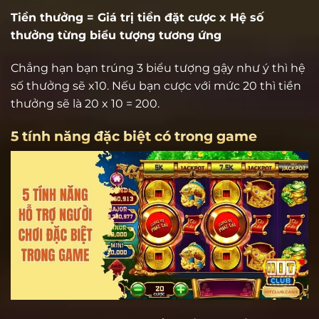
Tiền thưởng = Giá trị tiền đặt cược x Hệ số
thưởng từng biểu tượng tương ứng
Chẳng hạn bạn trúng 3 biểu tượng gậy như ý thì hệ
số thưởng sẽ x10. Nếu bạn cược với mức 20 thì tiền
thưởng sẽ là 20 x 10 = 200.
5 tính năng đặc biệt có trong game