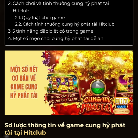
Cách chơi và tính thưởng cung hỷ phát tài
Hitclub
Quy luật chơi game
Cách tính thưởng cung hỷ phát tài Hitclub
5 tính năng đặc biệt có trong game
Một số mẹo chơi cung hỷ phát tài dễ ăn
Sơ lược thông tin về game cung hỷ phát
tài tại Hitclub