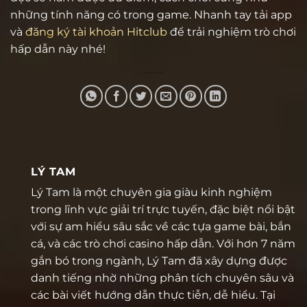
những tính năng có trong game. Nhanh tay tải app
và
đăng ký tài khoản Hitclub
để trải nghiệm trò chơi
hấp dẫn này nhé!
LÝ TAM
Lý Tam là một chuyên gia giàu kinh nghiệm
trong lĩnh vực giải trí trực tuyến, đặc biệt nổi bật
với sự am hiểu sâu sắc về các tựa game bài, bắn
cá, và các trò chơi casino hấp dẫn. Với hơn 7 năm
gắn bó trong ngành, Lý Tam đã xây dựng được
danh tiếng nhờ những phân tích chuyên sâu và
các bài viết hướng dẫn thực tiễn, dễ hiểu. Tại