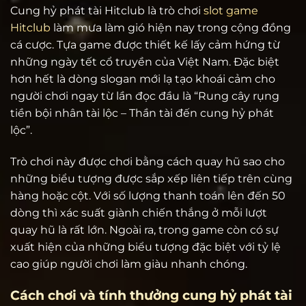
Cung hỷ phát tài Hitclub là trò chơi
slot game
Hitclub
làm mưa làm gió hiện nay trong cộng đồng
cá cược. Tựa game được thiết kế lấy cảm hứng từ
những ngày tết cổ truyền của Việt Nam. Đặc biệt
hơn hết là dòng slogan mới lạ tạo khoái cảm cho
người chơi ngay từ lần đọc đầu là “Rung cây rụng
tiền bội nhân tài lộc – Thần tài đến cung hỷ phát
lộc”.
Trò chơi này được chơi bằng cách quay hũ sao cho
những biểu tượng được sắp xếp liên tiếp trên cùng
hàng hoặc cột. Với số lượng thanh toán lên đến 50
dòng thì xác suất giành chiến thắng ở mỗi lượt
quay hũ là rất lớn. Ngoài ra, trong game còn có sự
xuất hiện của những biểu tượng đặc biệt với tỷ lệ
cao giúp người chơi làm giàu nhanh chóng.
Cách chơi và tính thưởng cung hỷ phát tài