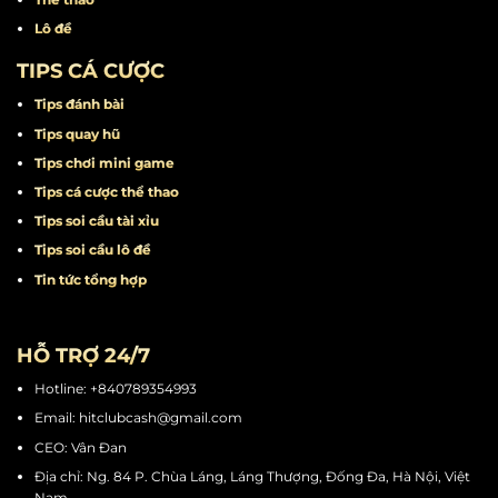
Lô đề
TIPS CÁ CƯỢC
Tips đánh bài
Tips quay hũ
Tips chơi mini game
Tips cá cược thể thao
Tips soi cầu tài xỉu
Tips soi cầu lô đề
Tin tức tổng hợp
HỖ TRỢ 24/7
Hotline: +840789354993
Email:
hitclubcash@gmail.com
CEO: Vân Đan
Địa chỉ: Ng. 84 P. Chùa Láng, Láng Thượng, Đống Đa, Hà Nội, Việt
Nam